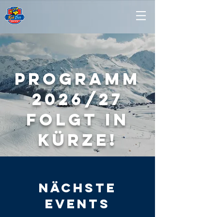
programm
2026/27
folgt in
Kürze!
Nächste
Events