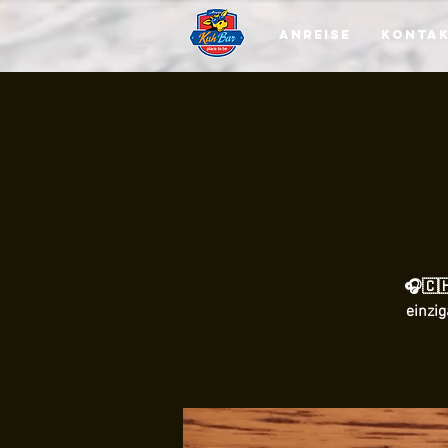
Anreise
Konta
🎧🇨🇭
einzig