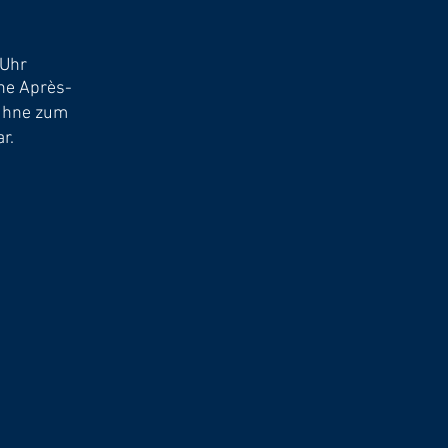
 Uhr
ne Après-
Bühne zum
r.